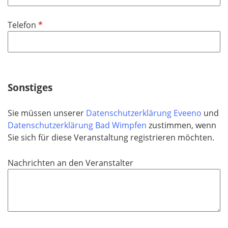
l
i
P
Telefon
c
f
h
l
t
i
f
c
e
h
Sonstiges
l
t
d
f
Sie müssen unserer
Datenschutzerklärung Eveeno
und
e
Datenschutzerklärung Bad Wimpfen
zustimmen, wenn
l
Sie sich für diese Veranstaltung registrieren möchten.
d
Nachrichten an den Veranstalter