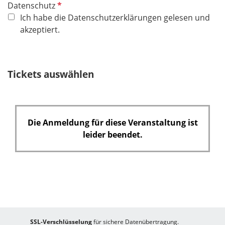
P
Datenschutz
f
Ich habe die Datenschutzerklärungen gelesen und
l
akzeptiert.
i
c
h
Tickets auswählen
t
f
e
l
Die Anmeldung für diese Veranstaltung ist
d
leider beendet.
SSL-Verschlüsselung
für sichere Datenübertragung.