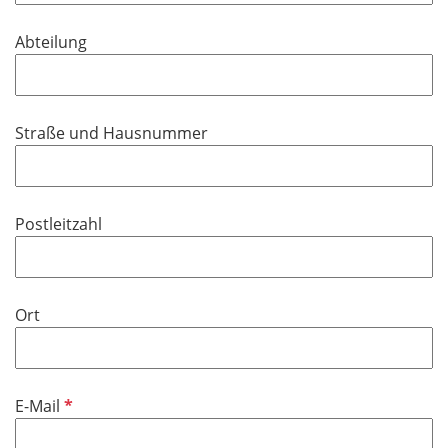
t
d
f
Abteilung
e
l
d
Straße und Hausnummer
Postleitzahl
Ort
P
E-Mail
f