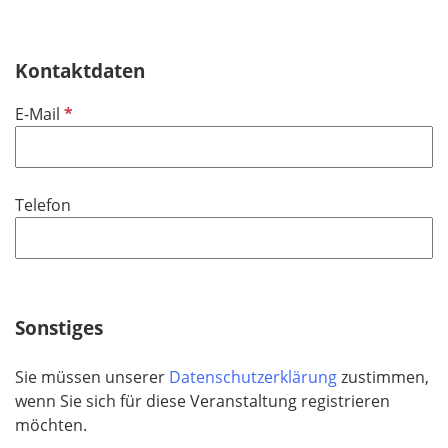
Kontaktdaten
P
E-Mail
f
l
i
Telefon
c
h
t
f
e
Sonstiges
l
d
Sie müssen unserer
Datenschutzerklärung
zustimmen,
wenn Sie sich für diese Veranstaltung registrieren
möchten.