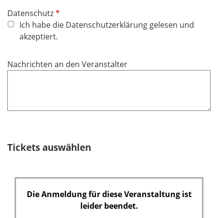
P
Datenschutz
f
Ich habe die Datenschutzerklärung gelesen und
l
akzeptiert.
i
c
Nachrichten an den Veranstalter
h
t
f
e
l
d
Tickets auswählen
Die Anmeldung für diese Veranstaltung ist
leider beendet.