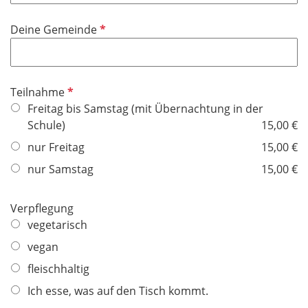
d
i
P
Deine Gemeinde
c
f
h
l
t
i
f
P
Teilnahme
c
e
f
Freitag bis Samstag (mit Übernachtung in der
h
l
l
Schule)
15,00 €
t
d
i
f
nur Freitag
15,00 €
c
e
nur Samstag
15,00 €
h
l
t
d
f
Verpflegung
e
vegetarisch
l
vegan
d
fleischhaltig
Ich esse, was auf den Tisch kommt.