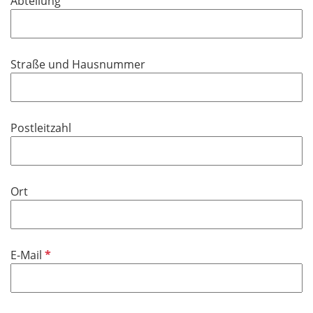
Abteilung
e
l
d
Straße und Hausnummer
Postleitzahl
Ort
P
E-Mail
f
l
i