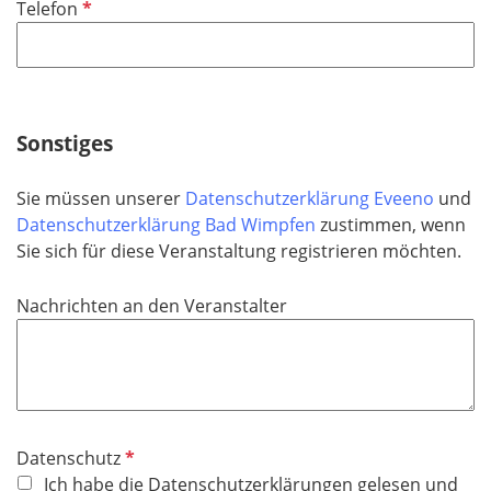
P
Telefon
c
f
h
l
t
i
f
c
e
h
Sonstiges
l
t
d
f
Sie müssen unserer
Datenschutzerklärung Eveeno
und
e
Datenschutzerklärung Bad Wimpfen
zustimmen, wenn
l
Sie sich für diese Veranstaltung registrieren möchten.
d
Nachrichten an den Veranstalter
P
Datenschutz
f
Ich habe die Datenschutzerklärungen gelesen und