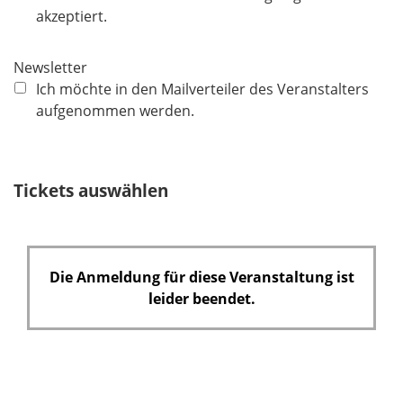
l
akzeptiert.
i
c
Newsletter
h
Ich möchte in den Mailverteiler des Veranstalters
t
aufgenommen werden.
f
e
l
Tickets auswählen
d
Die Anmeldung für diese Veranstaltung ist
leider beendet.