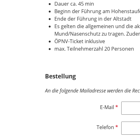
Dauer ca. 45 min
Beginn der Führung am Hohenstauf
Ende der Führung in der Altstadt
Es gelten die allgemeinen und die 
Mund/Nasenschutz zu tragen. Zudem
ÖPNV-Ticket inklusive
max. Teilnehmerzahl 20 Personen
Bestellung
An die folgende Mailadresse werden die Re
P
E-Mail
f
l
P
Telefon
i
f
c