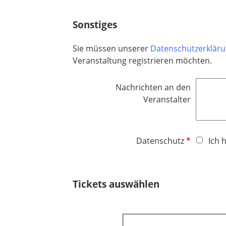
l
h
i
t
Sonstiges
c
f
h
e
Sie müssen unserer
Datenschutzerklär
t
l
Veranstaltung registrieren möchten.
f
d
e
Nachrichten an den
l
Veranstalter
d
P
Datenschutz
Ich 
f
l
i
Tickets auswählen
c
h
t
f