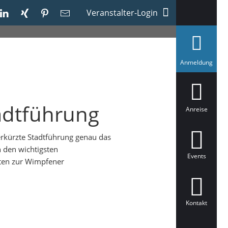
Veranstalter-Login
a
Anmeldung
u
s
g
e
w
tadtführung
ä
Anreise
h
l
t
rkürzte Stadtführung genau das
n den wichtigsten
Events
aten zur Wimpfener
Kontakt