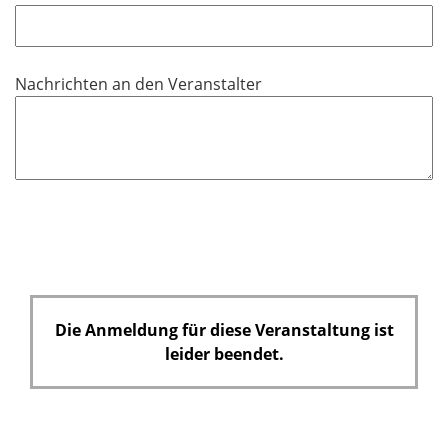
h
t
f
Nachrichten an den Veranstalter
e
l
d
Die Anmeldung für diese Veranstaltung ist
leider beendet.