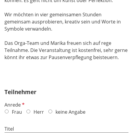
können. Es geht nicht um Kunst oder Perfektion.
Wir möchten in vier gemeinsamen Stunden
gemeinsam ausprobieren, kreativ sein und Worte in
Symbole verwandeln.
Das Orga-Team und Marika freuen sich auf rege
Teilnahme. Die Veranstaltung ist kostenfrei, sehr gerne
könnt ihr etwas zur Pausenverpflegung beisteuern.
Teilnehmer
P
Anrede
f
Frau
Herr
keine Angabe
l
i
Titel