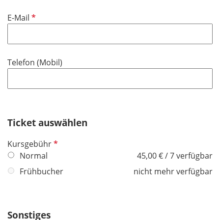
P
E-Mail
f
l
i
Telefon (Mobil)
c
h
t
f
e
Ticket auswählen
l
d
P
Kursgebühr
f
Normal
45,00 € / 7 verfügbar
l
Frühbucher
nicht mehr verfügbar
i
c
h
Sonstiges
t