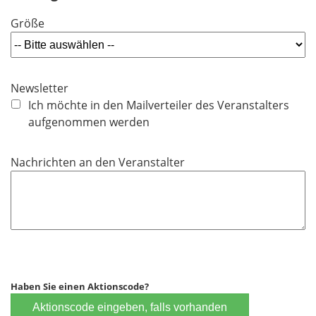
f
Größe
e
l
d
Newsletter
Ich möchte in den Mailverteiler des Veranstalters
aufgenommen werden
Nachrichten an den Veranstalter
Haben Sie einen Aktionscode?
Aktionscode eingeben, falls vorhanden