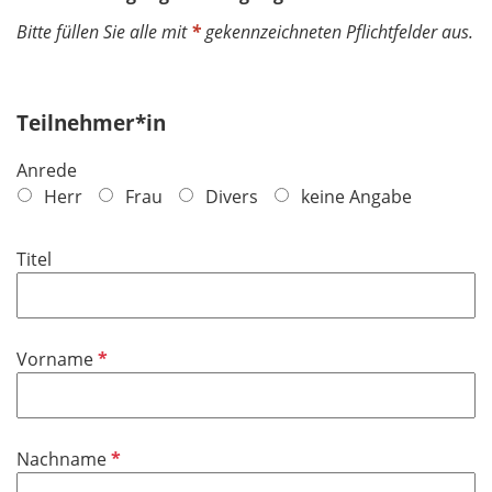
Bitte füllen Sie alle mit
*
gekennzeichneten Pflichtfelder aus.
Teilnehmer*in
Anrede
Herr
Frau
Divers
keine Angabe
Titel
P
Vorname
f
l
i
P
Nachname
c
f
h