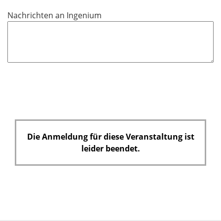
i
Nachrichten an Ingenium
c
h
t
f
e
l
d
Die Anmeldung für diese Veranstaltung ist
leider beendet.