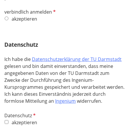
P
verbindlich anmelden
f
akzeptieren
l
i
c
Datenschutz
h
t
Ich habe die
Datenschutzerklärung der TU Darmstadt
f
gelesen und bin damit einverstanden, dass meine
e
angegebenen Daten von der TU Darmstadt zum
l
Zwecke der Durchführung des Ingenium-
d
Kursprogrammes gespeichert und verarbeitet werden.
Ich kann dieses Einverständnis jederzeit durch
formlose Mitteilung an
Ingenium
widerrufen.
P
Datenschutz
f
akzeptieren
l