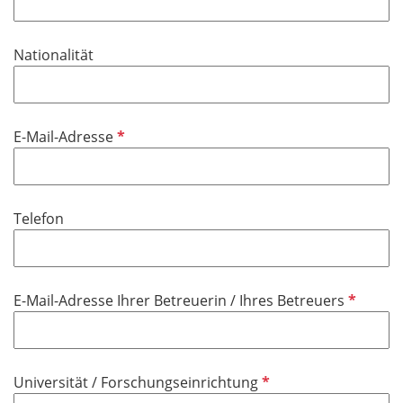
l
t
i
f
Nationalität
c
e
h
l
t
d
f
P
E-Mail-Adresse
e
f
l
l
d
i
Telefon
c
h
t
f
P
E-Mail-Adresse Ihrer Betreuerin / Ihres Betreuers
e
f
l
l
d
i
P
Universität / Forschungseinrichtung
c
f