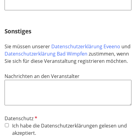
f
h
l
t
i
f
c
e
h
Sonstiges
l
t
d
f
Sie müssen unserer
Datenschutzerklärung Eveeno
und
e
Datenschutzerklärung Bad Wimpfen
zustimmen, wenn
l
Sie sich für diese Veranstaltung registrieren möchten.
d
Nachrichten an den Veranstalter
P
Datenschutz
f
Ich habe die Datenschutzerklärungen gelesen und
l
akzeptiert.