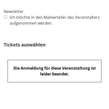
i
c
Newsletter
h
Ich möchte in den Mailverteiler des Veranstalters
t
aufgenommen werden.
f
e
l
Tickets auswählen
d
Die Anmeldung für diese Veranstaltung ist
leider beendet.