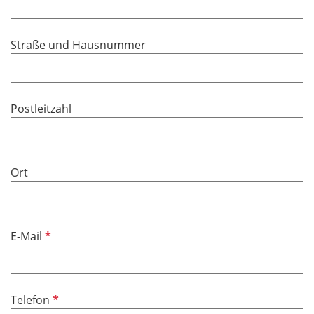
l
d
Straße und Hausnummer
Postleitzahl
Ort
P
E-Mail
f
l
i
P
Telefon
c