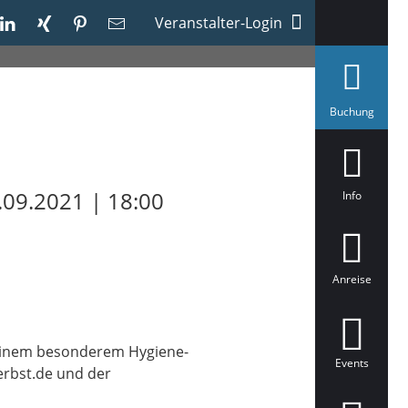
Veranstalter-Login
a
Buchung
u
s
g
e
w
ä
.09.2021 | 18:00
Info
h
l
t
Anreise
 einem besonderem Hygiene-
Events
erbst.de und der