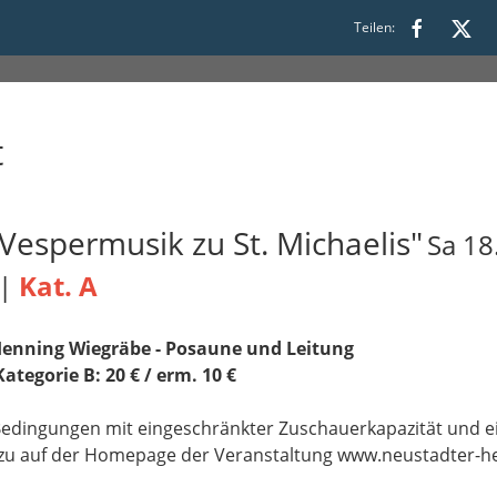
0 bis 22:00
Teilen:
t
espermusik zu St. Michaelis"
Sa 18
 |
Kat. A
 Henning Wiegräbe - Posaune und Leitung
Kategorie B: 20 € / erm. 10 €
-Bedingungen mit eingeschränkter Zuschauerkapazität und
azu auf der Homepage der Veranstaltung www.neustadter-h