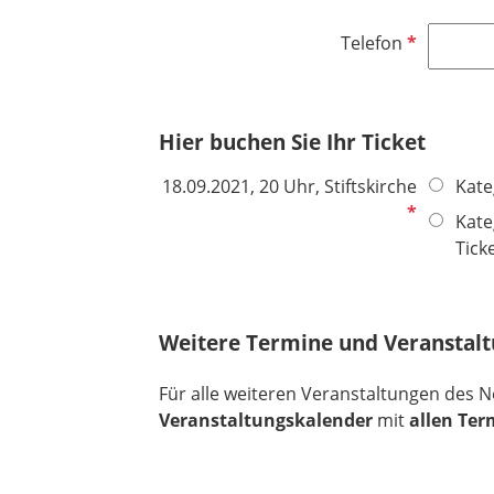
c
f
d
l
h
e
P
Telefon
i
t
l
f
c
f
d
l
h
e
i
t
Hier buchen Sie Ihr Ticket
l
c
f
d
h
e
P
18.09.2021, 20 Uhr, Stiftskirche
Kate
t
l
f
Kate
f
d
l
Tick
e
i
l
c
d
h
Weitere Termine und Veranstal
t
f
Für alle weiteren Veranstaltungen des N
e
Veranstaltungskalender
mit
allen Te
l
d