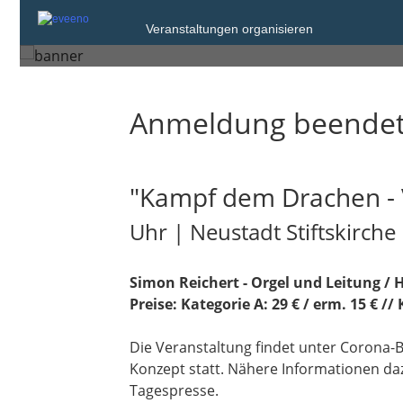
Samstag, 18. Sep. 2021 von 20:0
Veranstaltungen organisieren
Neustadt an der Weinstraße
Anmeldung beende
"Kampf dem Drachen - V
Uhr | Neustadt Stiftskirche
Simon Reichert - Orgel und Leitung /
Preise: Kategorie A: 29 € / erm. 15 € // 
Die Veranstaltung findet unter Corona
Konzept statt. Nähere Informationen d
Tagespresse.