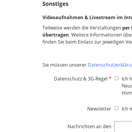
Sonstiges
Videoaufnahmen & Livestream im Int
Teilweise werden die Verstaltungen
per
übertragen
. Weitere Informationen übe
finden Sie beim Einlass zur jeweiligen V
Sie müssen unserer
Datenschutzerklär
P
Datenschutz & 3G-Regel
Ich 
f
Neus
l
Hom
i
c
Newsletter
Ich 
h
t
Nachrichten an den
f