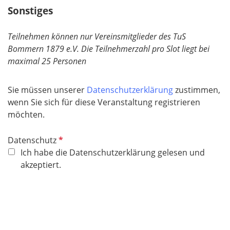
e
Sonstiges
l
d
Teilnehmen können nur Vereinsmitglieder des TuS
Bommern 1879 e.V. Die Teilnehmerzahl pro Slot liegt bei
maximal 25 Personen
Sie müssen unserer
Datenschutzerklärung
zustimmen,
wenn Sie sich für diese Veranstaltung registrieren
möchten.
P
Datenschutz
f
Ich habe die Datenschutzerklärung gelesen und
l
akzeptiert.
i
c
h
t
f