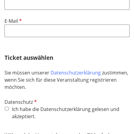
f
h
l
l
t
d
i
f
P
E-Mail
c
e
f
h
l
l
t
d
i
f
c
e
h
Ticket auswählen
l
t
d
f
Sie müssen unserer
Datenschutzerklärung
zustimmen,
e
wenn Sie sich für diese Veranstaltung registrieren
l
möchten.
d
P
Datenschutz
f
Ich habe die Datenschutzerklärung gelesen und
l
akzeptiert.
i
c