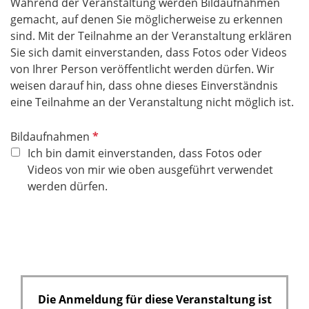
Während der Veranstaltung werden Bildaufnahmen
h
gemacht, auf denen Sie möglicherweise zu erkennen
t
sind. Mit der Teilnahme an der Veranstaltung erklären
f
Sie sich damit einverstanden, dass Fotos oder Videos
e
von Ihrer Person veröffentlicht werden dürfen. Wir
l
weisen darauf hin, dass ohne dieses Einverständnis
d
eine Teilnahme an der Veranstaltung nicht möglich ist.
P
Bildaufnahmen
f
Ich bin damit einverstanden, dass Fotos oder
l
Videos von mir wie oben ausgeführt verwendet
i
werden dürfen.
c
h
t
f
e
l
Die Anmeldung für diese Veranstaltung ist
d