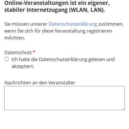
t
Online-Veranstaltungen ist ein eigener,
d
f
stabiler Internetzugang (WLAN, LAN).
e
l
Sie müssen unserer
Datenschutzerklärung
zustimmen,
d
wenn Sie sich für diese Veranstaltung registrieren
möchten.
P
Datenschutz
f
Ich habe die Datenschutzerklärung gelesen und
l
akzeptiert.
i
c
Nachrichten an den Veranstalter
h
t
f
e
l
d