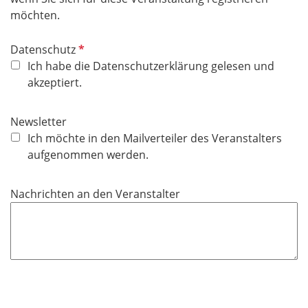
l
möchten.
d
P
Datenschutz
f
Ich habe die Datenschutzerklärung gelesen und
l
akzeptiert.
i
c
Newsletter
h
Ich möchte in den Mailverteiler des Veranstalters
t
aufgenommen werden.
f
e
Nachrichten an den Veranstalter
l
d