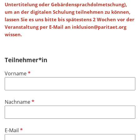
Untertitelung oder Gebärdensprachdolmetschung),
um an der digitalen Schulung teilnehmen zu können,
lassen Sie es uns bitte bis spätestens 2 Wochen vor der
Veranstaltung per E-Mail an inklusion@paritaet.org
wissen.
Teilnehmer*in
P
Vorname
f
l
i
P
Nachname
c
f
h
l
t
i
f
P
E-Mail
c
e
f
h