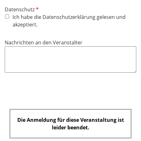
P
Datenschutz
f
Ich habe die Datenschutzerklärung gelesen und
l
akzeptiert.
i
c
Nachrichten an den Veranstalter
h
t
f
e
l
d
Die Anmeldung für diese Veranstaltung ist
leider beendet.