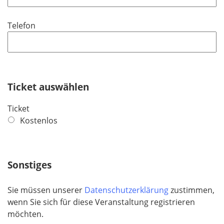
l
t
d
i
f
Telefon
c
e
h
l
t
d
f
e
Ticket auswählen
l
d
Ticket
Kostenlos
Sonstiges
Sie müssen unserer
Datenschutzerklärung
zustimmen,
wenn Sie sich für diese Veranstaltung registrieren
möchten.