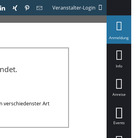
Veranstalter-Login
a
Anmeldung
u
s
g
e
w
ä
Info
ndet.
h
l
t
Anreise
n verschiedenster Art
Events