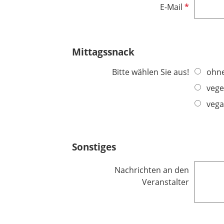
P
E-Mail
f
l
i
Mittagssnack
c
h
Bitte wählen Sie aus!
ohne
t
vege
f
e
veg
l
d
Sonstiges
Nachrichten an den
Veranstalter