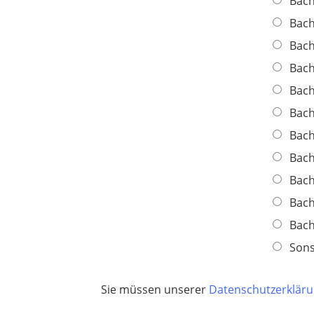
Bach
i
c
Bach
h
Bach
t
Bach
f
e
Bach
l
Bach
d
Bach
Bach
Bach
Bach
Bach
Sons
Sie müssen unserer
Datenschutzerklär