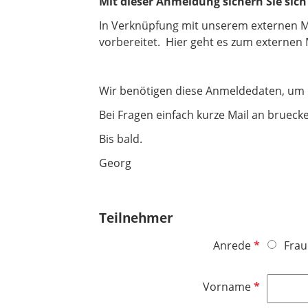
Mit dieser Anmeldung sichern Sie sich 
In Verknüpfung mit unserem externen Moo
vorbereitet. Hier geht es zum externen 
Wir benötigen diese Anmeldedaten, um 
Bei Fragen einfach kurze Mail an brueck
Bis bald.
Georg
Teilnehmer
P
Anrede
Frau
f
l
P
Vorname
i
f