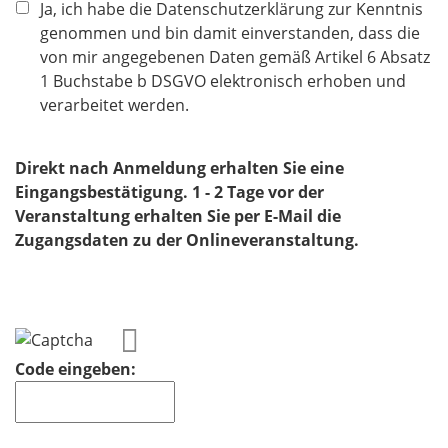
f
Ja, ich habe die Datenschutzerklärung zur Kenntnis
l
genommen und bin damit einverstanden, dass die
i
von mir angegebenen Daten gemäß Artikel 6 Absatz
c
1 Buchstabe b DSGVO elektronisch erhoben und
h
verarbeitet werden.
t
f
Direkt nach Anmeldung erhalten Sie eine
e
Eingangsbestätigung. 1 - 2 Tage vor der
l
Veranstaltung erhalten Sie per E-Mail die
d
Zugangsdaten zu der Onlineveranstaltung.
Code eingeben: