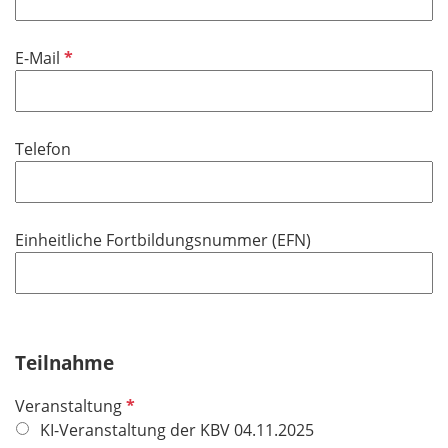
P
E-Mail
f
l
i
Telefon
c
h
t
f
Einheitliche Fortbildungsnummer (EFN)
e
l
d
Teilnahme
P
Veranstaltung
f
KI-Veranstaltung der KBV 04.11.2025