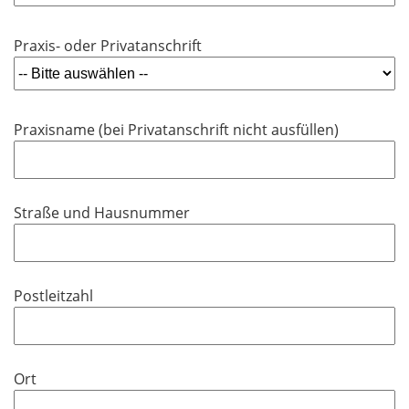
l
t
d
i
f
Praxis- oder Privatanschrift
c
e
h
l
t
d
f
Praxisname (bei Privatanschrift nicht ausfüllen)
e
l
d
Straße und Hausnummer
Postleitzahl
Ort