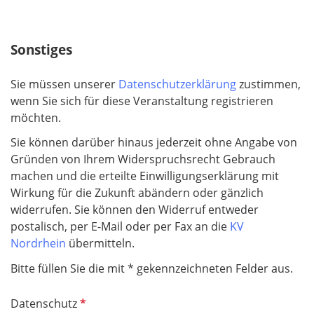
l
i
c
Sonstiges
h
t
Sie müssen unserer
Datenschutzerklärung
zustimmen,
f
wenn Sie sich für diese Veranstaltung registrieren
e
möchten.
l
d
Sie können darüber hinaus jederzeit ohne Angabe von
Gründen von Ihrem Widerspruchsrecht Gebrauch
machen und die erteilte Einwilligungserklärung mit
Wirkung für die Zukunft abändern oder gänzlich
widerrufen. Sie können den Widerruf entweder
postalisch, per E-Mail oder per Fax an die
KV
Nordrhein
übermitteln.
Bitte füllen Sie die mit * gekennzeichneten Felder aus.
P
Datenschutz