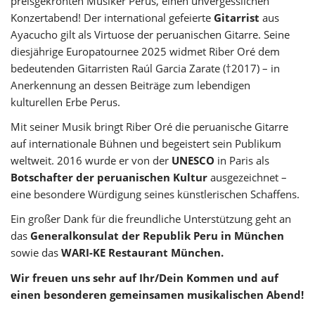
preisgekrönten Musiker Perus, einen unvergesslichen
Konzertabend! Der international gefeierte
Gitarrist
aus
Ayacucho gilt als Virtuose der peruanischen Gitarre. Seine
diesjährige Europatournee 2025 widmet Riber Oré dem
bedeutenden Gitarristen Raúl Garcia Zarate (†2017) – in
Anerkennung an dessen Beiträge zum lebendigen
kulturellen Erbe Perus.
Mit seiner Musik bringt Riber Oré die peruanische Gitarre
auf internationale Bühnen und begeistert sein Publikum
weltweit. 2016 wurde er von der
UNESCO
in Paris als
Botschafter der peruanischen Kultur
ausgezeichnet –
eine besondere Würdigung seines künstlerischen Schaffens.
Ein großer Dank für die freundliche Unterstützung geht an
das
Generalkonsulat der Republik Peru in München
sowie das
WARI-KE Restaurant München.
Wir freuen uns sehr auf Ihr/Dein Kommen und auf
einen besonderen gemeinsamen musikalischen Abend!