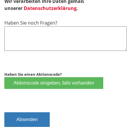
Wir verarbeiten Ihre Daten gemäß
e
unserer
Datenschutzerklärung
.
l
d
Haben Sie noch Fragen?
Haben Sie einen Aktionscode?
Aktionscode eingeben, falls vorhanden
Absenden