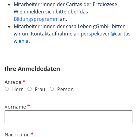
Mitarbeiter*innen der Caritas der Erzdiözese
Wien melden sich bitte über das
Bildungsprogramm
an.
Mitarbeiter*innen der casa Leben gGmbH bitten
wir um Kontaktaufnahme an
perspektiven@caritas-
wien.at
Ihre Anmeldedaten
P
Anrede
f
Herr
Frau
Person
l
i
P
Vorname
c
f
h
l
t
i
f
P
Nachname
c