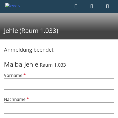
Jehle (Raum 1.033)
Anmeldung beendet
Maiba-Jehle
Raum 1.033
P
Vorname
f
l
i
P
Nachname
c
f
h
l
t