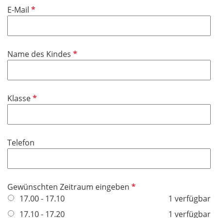
i
f
P
E-Mail
c
e
f
h
l
l
t
d
i
f
P
Name des Kindes
c
e
f
h
l
l
t
d
i
f
P
Klasse
c
e
f
h
l
l
t
d
i
f
Telefon
c
e
h
l
t
d
f
P
Gewünschten Zeitraum eingeben
e
f
17.00 - 17.10
1 verfügbar
l
l
17.10 - 17.20
1 verfügbar
d