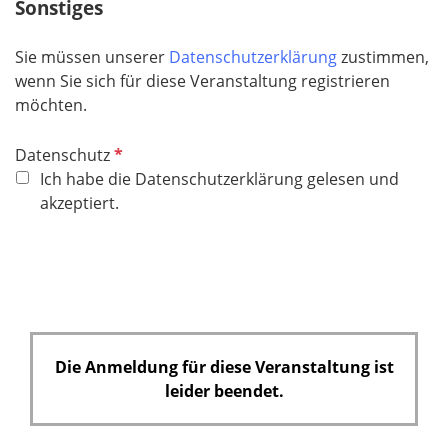
Sonstiges
h
t
Sie müssen unserer
Datenschutzerklärung
zustimmen,
f
wenn Sie sich für diese Veranstaltung registrieren
e
möchten.
l
d
P
Datenschutz
f
Ich habe die Datenschutzerklärung gelesen und
l
akzeptiert.
i
c
h
t
f
e
Die Anmeldung für diese Veranstaltung ist
l
leider beendet.
d