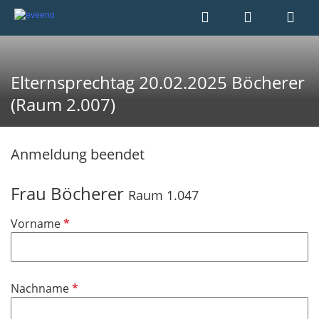
Elternsprechtag 20.02.2025 Böcherer
(Raum 2.007)
Anmeldung beendet
Frau Böcherer
Raum 1.047
P
Vorname
f
l
i
P
Nachname
c
f
h