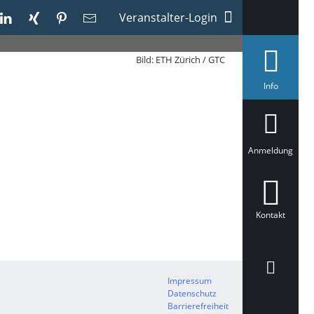
Veranstalter-Login
Bild: ETH Zürich / GTC
a
Info
u
s
g
e
w
ä
Anmeldung
h
l
t
Kontakt
Impressum
Datenschutz
Barrierefreiheit