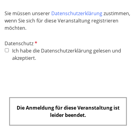
e
l
Sie müssen unserer
Datenschutzerklärung
zustimmen,
d
wenn Sie sich für diese Veranstaltung registrieren
möchten.
P
Datenschutz
f
Ich habe die Datenschutzerklärung gelesen und
l
akzeptiert.
i
c
h
t
f
e
Die Anmeldung für diese Veranstaltung ist
l
leider beendet.
d