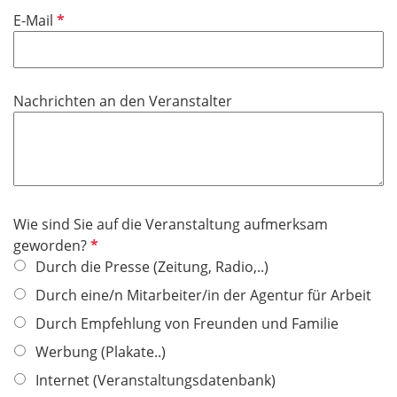
f
P
E-Mail
e
f
l
l
d
i
Nachrichten an den Veranstalter
c
h
t
f
e
l
Wie sind Sie auf die Veranstaltung aufmerksam
d
P
geworden?
f
Durch die Presse (Zeitung, Radio,..)
l
Durch eine/n Mitarbeiter/in der Agentur für Arbeit
i
Durch Empfehlung von Freunden und Familie
c
h
Werbung (Plakate..)
t
Internet (Veranstaltungsdatenbank)
f