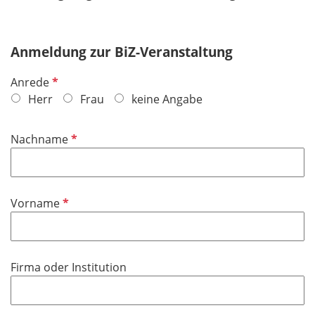
Anmeldung zur BiZ-Veranstaltung
P
Anrede
f
Herr
Frau
keine Angabe
l
i
P
Nachname
c
f
h
l
t
i
f
P
Vorname
c
e
f
h
l
l
t
d
i
f
Firma oder Institution
c
e
h
l
t
d