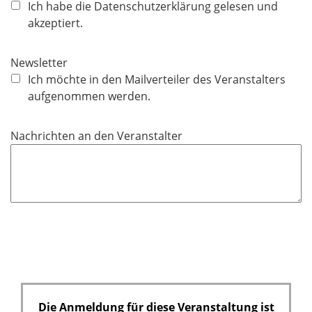
f
Ich habe die Datenschutzerklärung gelesen und
l
akzeptiert.
i
c
Newsletter
h
Ich möchte in den Mailverteiler des Veranstalters
t
aufgenommen werden.
f
e
Nachrichten an den Veranstalter
l
d
Die Anmeldung für diese Veranstaltung ist