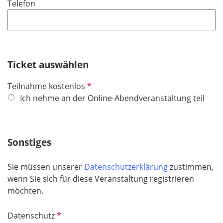
Telefon
c
h
t
f
e
Ticket auswählen
l
d
P
Teilnahme kostenlos
f
Ich nehme an der Online-Abendveranstaltung teil
l
i
c
Sonstiges
h
t
Sie müssen unserer
Datenschutzerklärung
zustimmen,
f
wenn Sie sich für diese Veranstaltung registrieren
e
möchten.
l
d
P
Datenschutz