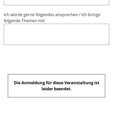
l
t
d
i
f
Ich würde gerne folgendes ansprechen / Ich bringe
c
e
folgende Themen mit:
h
l
t
d
f
e
l
d
Die Anmeldung für diese Veranstaltung ist
leider beendet.