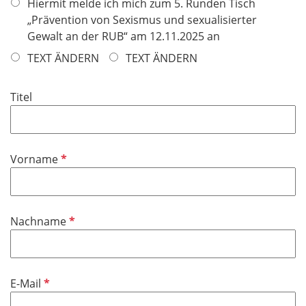
f
Hiermit melde ich mich zum 5. Runden Tisch
l
„Prävention von Sexismus und sexualisierter
i
Gewalt an der RUB“ am 12.11.2025 an
c
TEXT ÄNDERN
TEXT ÄNDERN
h
t
Titel
f
e
l
d
P
Vorname
f
l
i
P
Nachname
c
f
h
l
t
i
f
P
E-Mail
c
e
f
h
l