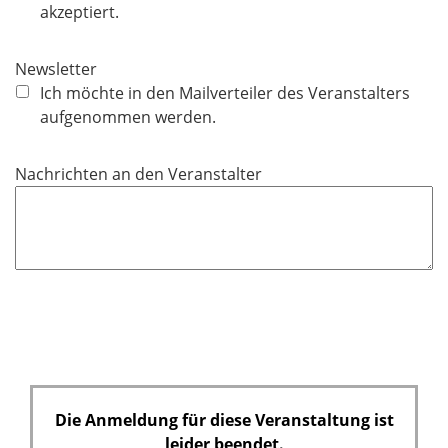
l
akzeptiert.
i
c
Newsletter
h
Ich möchte in den Mailverteiler des Veranstalters
t
aufgenommen werden.
f
e
Nachrichten an den Veranstalter
l
d
Die Anmeldung für diese Veranstaltung ist
leider beendet.