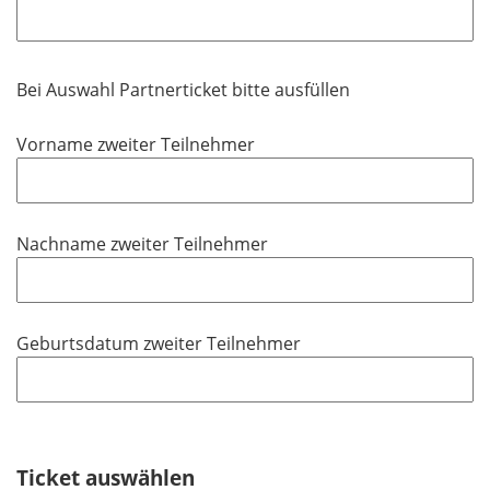
h
l
t
d
f
Bei Auswahl Partnerticket bitte ausfüllen
e
l
Vorname zweiter Teilnehmer
d
Nachname zweiter Teilnehmer
Geburtsdatum zweiter Teilnehmer
Ticket auswählen