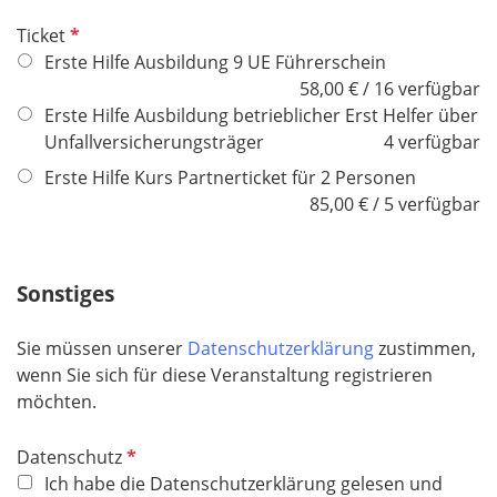
P
Ticket
f
Erste Hilfe Ausbildung 9 UE Führerschein
l
58,00 € / 16 verfügbar
i
Erste Hilfe Ausbildung betrieblicher Erst Helfer über
c
Unfallversicherungsträger
4 verfügbar
h
Erste Hilfe Kurs Partnerticket für 2 Personen
t
85,00 € / 5 verfügbar
f
e
l
Sonstiges
d
Sie müssen unserer
Datenschutzerklärung
zustimmen,
wenn Sie sich für diese Veranstaltung registrieren
möchten.
P
Datenschutz
f
Ich habe die Datenschutzerklärung gelesen und