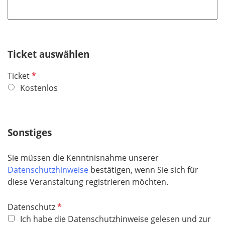
h
l
t
d
f
e
Ticket auswählen
l
d
P
Ticket
f
Kostenlos
l
i
c
Sonstiges
h
t
Sie müssen die Kenntnisnahme unserer
f
Datenschutzhinweise
bestätigen, wenn Sie sich für
e
diese Veranstaltung registrieren möchten.
l
d
P
Datenschutz
f
Ich habe die Datenschutzhinweise gelesen und zur