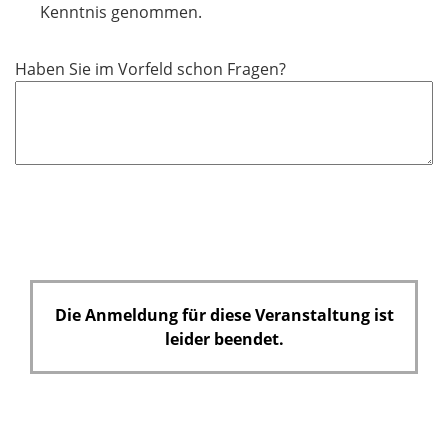
l
Kenntnis genommen.
i
c
Haben Sie im Vorfeld schon Fragen?
h
t
f
e
l
d
Die Anmeldung für diese Veranstaltung ist
leider beendet.