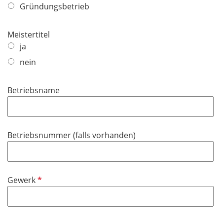
i
d
Gründungsbetrieb
c
h
Meistertitel
t
ja
f
e
nein
l
d
Betriebsname
Betriebsnummer (falls vorhanden)
P
Gewerk
f
l
i