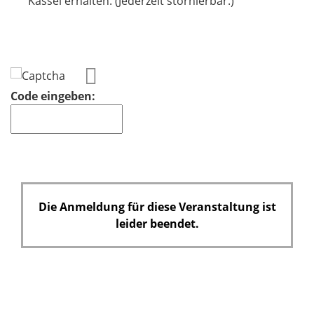
Kassel erhalten. (Jederzeit stornierbar.)
f
e
l
d
Code eingeben:
Die Anmeldung für diese Veranstaltung ist
leider beendet.