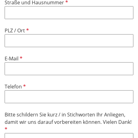
P
Straße und Hausnummer
c
f
h
l
t
i
f
P
PLZ / Ort
c
e
f
h
l
l
t
d
i
f
P
E-Mail
c
e
f
h
l
l
t
d
i
f
P
Telefon
c
e
f
h
l
l
t
d
i
f
Bitte schildern Sie kurz / in Stichworten Ihr Anliegen,
c
e
P
damit wir uns darauf vorbereiten können. Vielen Dank!
h
l
f
t
d
l
f