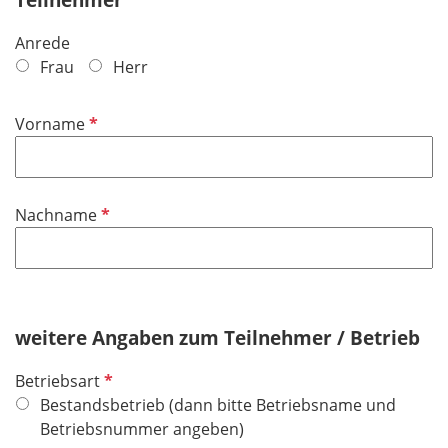
Anrede
Frau
Herr
P
Vorname
f
l
i
P
Nachname
c
f
h
l
t
i
f
c
e
h
weitere Angaben zum Teilnehmer / Betrieb
l
t
d
P
Betriebsart
f
f
Bestandsbetrieb (dann bitte Betriebsname und
e
l
Betriebsnummer angeben)
l