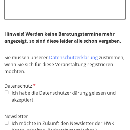
i
e
c
l
h
d
t
f
Hinweis! Werden keine Beratungstermine mehr
e
angezeigt, so sind diese leider alle schon vergeben.
l
d
Sie müssen unserer
Datenschutzerklärung
zustimmen,
wenn Sie sich für diese Veranstaltung registrieren
möchten.
P
Datenschutz
f
Ich habe die Datenschutzerklärung gelesen und
l
akzeptiert.
i
c
Newsletter
h
Ich möchte in Zukunft den Newsletter der HWK
t