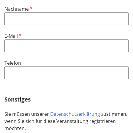
i
P
Nachname
c
f
h
l
t
i
f
P
E-Mail
c
e
f
h
l
l
t
d
i
f
Telefon
c
e
h
l
t
d
f
e
Sonstiges
l
d
Sie müssen unserer
Datenschutzerklärung
zustimmen,
wenn Sie sich für diese Veranstaltung registrieren
möchten.