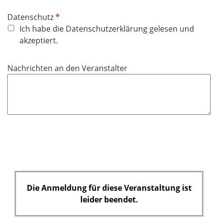
P
Datenschutz
f
Ich habe die Datenschutzerklärung gelesen und
l
akzeptiert.
i
c
Nachrichten an den Veranstalter
h
t
f
e
l
d
Die Anmeldung für diese Veranstaltung ist
leider beendet.