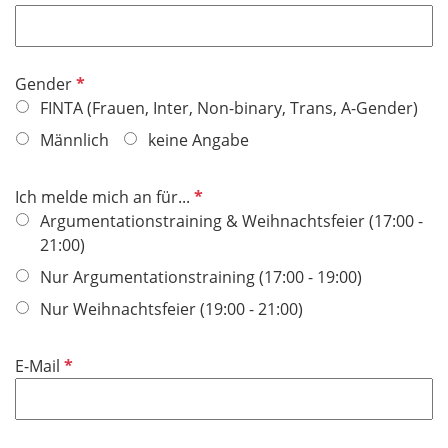
f
h
l
t
i
f
P
Gender
c
e
f
FINTA (Frauen, Inter, Non-binary, Trans, A-Gender)
h
l
l
t
Männlich
keine Angabe
d
i
f
c
e
P
Ich melde mich an für...
h
l
f
Argumentationstraining & Weihnachtsfeier (17:00 -
t
d
l
21:00)
f
i
e
Nur Argumentationstraining (17:00 - 19:00)
c
l
Nur Weihnachtsfeier (19:00 - 21:00)
h
d
t
f
P
E-Mail
e
f
l
l
d
i