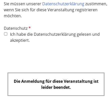
c
Sie müssen unserer
Datenschutzerklärung
zustimmen,
h
wenn Sie sich für diese Veranstaltung registrieren
t
möchten.
f
e
P
Datenschutz
l
f
Ich habe die Datenschutzerklärung gelesen und
d
l
akzeptiert.
i
c
h
t
f
e
Die Anmeldung für diese Veranstaltung ist
l
leider beendet.
d