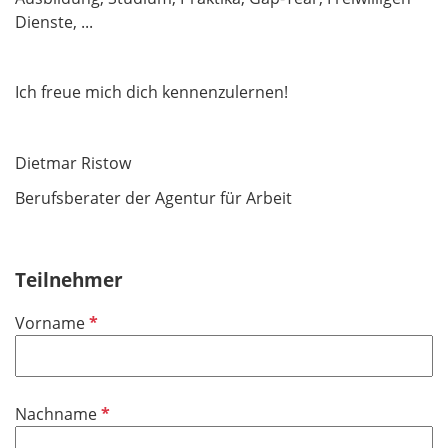
Dienste, ...
Ich freue mich dich kennenzulernen!
Dietmar Ristow
Berufsberater der Agentur für Arbeit
Teilnehmer
P
Vorname
f
l
i
P
Nachname
c
f
h