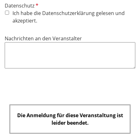
P
Datenschutz
f
Ich habe die Datenschutzerklärung gelesen und
l
akzeptiert.
i
c
Nachrichten an den Veranstalter
h
t
f
e
l
d
Die Anmeldung für diese Veranstaltung ist
leider beendet.