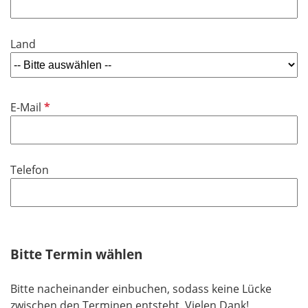
Land
P
E-Mail
f
l
i
Telefon
c
h
t
f
e
Bitte Termin wählen
l
d
Bitte nacheinander einbuchen, sodass keine Lücke
zwischen den Terminen entsteht. Vielen Dank!