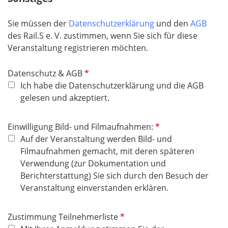
e
l
Sie müssen der
Datenschutzerklärung
und den
AGB
d
des Rail.S e. V. zustimmen, wenn Sie sich für diese
Veranstaltung registrieren möchten.
P
Datenschutz & AGB
f
Ich habe die Datenschutzerklärung und die AGB
l
gelesen und akzeptiert.
i
c
P
Einwilligung Bild- und Filmaufnahmen:
h
f
Auf der Veranstaltung werden Bild- und
t
l
Filmaufnahmen gemacht, mit deren späteren
f
i
Verwendung (zur Dokumentation und
e
c
Berichterstattung) Sie sich durch den Besuch der
l
h
Veranstaltung einverstanden erklären.
d
t
f
P
Zustimmung Teilnehmerliste
e