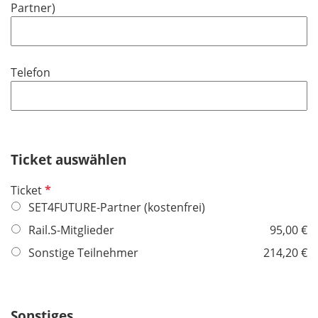
Partner)
h
l
t
d
f
e
Telefon
l
d
Ticket auswählen
P
Ticket
f
SET4FUTURE-Partner (kostenfrei)
l
Rail.S-Mitglieder
95,00 €
i
Sonstige Teilnehmer
214,20 €
c
h
t
f
Sonstiges