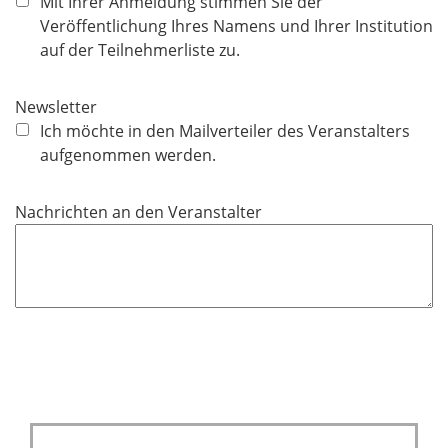
f
Mit Ihrer Anmeldung stimmen Sie der
l
l
Veröffentlichung Ihres Namens und Ihrer Institution
d
i
auf der Teilnehmerliste zu.
c
h
Newsletter
t
Ich möchte in den Mailverteiler des Veranstalters
f
aufgenommen werden.
e
l
Nachrichten an den Veranstalter
d