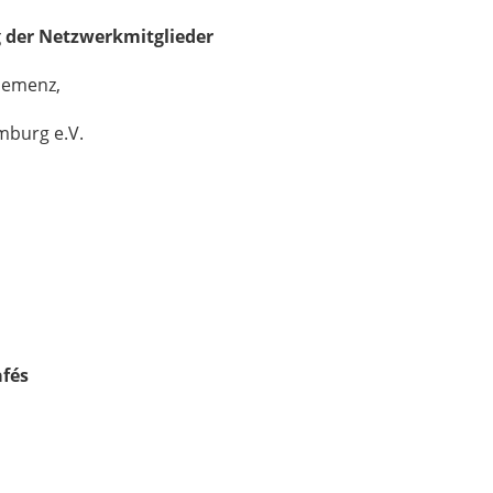
 der Netzwerkmitglieder
Demenz,
mburg e.V.
afés