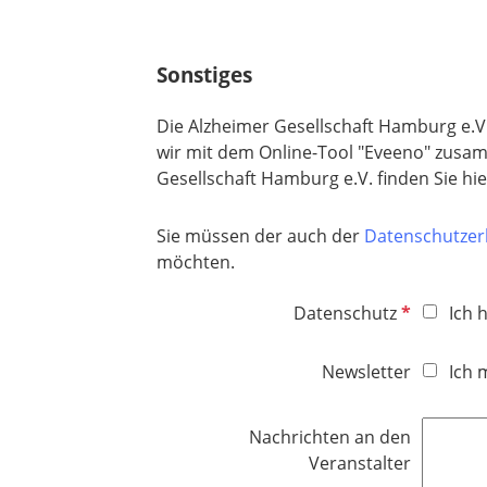
d
h
e
t
l
f
Sonstiges
d
e
l
Die Alzheimer Gesellschaft Hamburg e.V
d
wir mit dem Online-Tool "Eveeno" zusam
Gesellschaft Hamburg e.V. finden Sie hie
Sie müssen der auch der
Datenschutzer
möchten.
P
Datenschutz
Ich 
f
l
Newsletter
Ich 
i
c
Nachrichten an den
h
Veranstalter
t