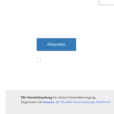
f
e
l
d
Absenden
SSL-Verschlüsselung
für sichere Datenübertragung.
Organisiert mit
eveeno
, der flexiblen Veranstaltungs-Plattform!