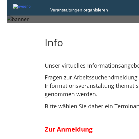
Veranstaltungen organisieren
Dienstag, 17. Mrz. 2026 von 14:00 bis 1
Info
Unser virtuelles Informationsangebo
Fragen zur Arbeitssuchendmeldung, 
Informationsveranstaltung themati
genommen werden.
Bitte wählen Sie daher ein Terminan
Zur Anmeldung