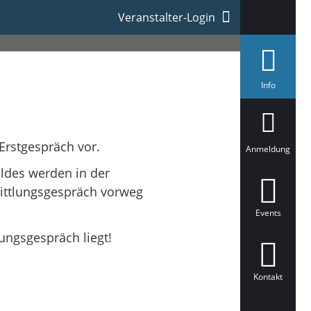
Veranstalter-Login
a
Info
u
s
g
e
w
 Erstgespräch vor.
ä
Anmeldung
h
l
ldes werden in der
t
mittlungsgespräch vorweg
Events
ungsgespräch liegt!
Kontakt