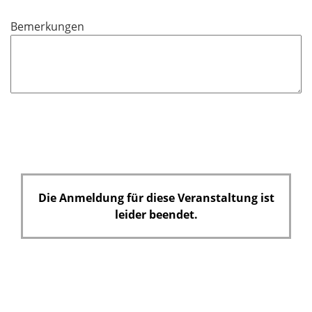
c
Bemerkungen
h
t
f
e
l
d
Die Anmeldung für diese Veranstaltung ist
leider beendet.