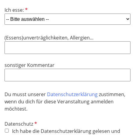
i
f
P
Ich esse:
c
e
f
h
l
l
t
d
i
f
(Essens)unverträglichkeiten, Allergien...
c
e
h
l
t
d
f
sonstiger Kommentar
e
l
d
Du musst unserer
Datenschutzerklärung
zustimmen,
wenn du dich für diese Veranstaltung anmelden
möchtest.
P
Datenschutz
f
Ich habe die Datenschutzerklärung gelesen und