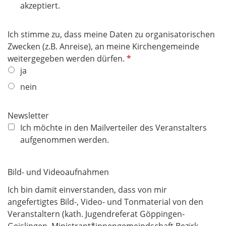
l
akzeptiert.
i
c
Ich stimme zu, dass meine Daten zu organisatorischen
h
Zwecken (z.B. Anreise), an meine Kirchengemeinde
t
P
weitergegeben werden dürfen.
f
f
ja
e
l
nein
l
i
d
c
Newsletter
h
Ich möchte in den Mailverteiler des Veranstalters
t
aufgenommen werden.
f
e
l
Bild- und Videoaufnahmen
d
Ich bin damit einverstanden, dass von mir
angefertigtes Bild-, Video- und Tonmaterial von den
Veranstaltern (kath. Jugendreferat Göppingen-
Geislingen, Ministrant*innengemeindschaft Bezirk