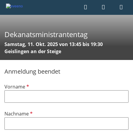
Dekanatsministrantentag
Samstag, 11. Okt. 2025 von 13:45 bis 19:30
Geislingen an der Steige
Anmeldung beendet
P
Vorname
f
l
i
P
Nachname
c
f
h
l
t