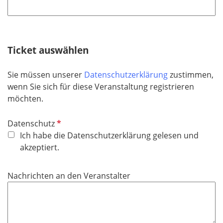
f
l
l
d
i
c
h
Ticket auswählen
t
f
Sie müssen unserer
Datenschutzerklärung
zustimmen,
e
wenn Sie sich für diese Veranstaltung registrieren
l
möchten.
d
P
Datenschutz
f
Ich habe die Datenschutzerklärung gelesen und
l
akzeptiert.
i
c
Nachrichten an den Veranstalter
h
t
f
e