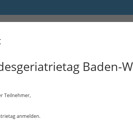
17:00
t
esgeriatrietag Baden-
er Teilnehmer,
atrietag anmelden.