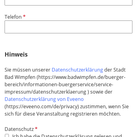
l
t
d
i
f
P
Telefon
c
e
f
h
l
l
t
d
i
f
c
e
h
Hinweis
l
t
d
f
Sie müssen unserer
Datenschutzerklärung
der Stadt
e
Bad Wimpfen
(https://www.badwimpfen.de/buerger-
l
bereich/informationen-buergerservice/service-
d
impressum/datenschutzerklaerung ) sowie der
Datenschutzerklärung von Eveeno
(https://eveeno.com/de/privacy) zustimmen, wenn Sie
sich für diese Veranstaltung registrieren möchten.
P
Datenschutz
f
Ich habe die Datenschutzerklärung gelesen und