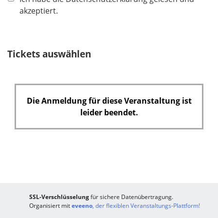
l
akzeptiert.
i
c
h
Tickets auswählen
t
f
e
l
Die Anmeldung für diese Veranstaltung ist
d
leider beendet.
SSL-Verschlüsselung
für sichere Datenübertragung.
Organisiert mit
eveeno
, der flexiblen Veranstaltungs-Plattform!