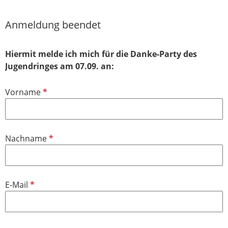
Anmeldung beendet
Hiermit melde ich mich für die Danke-Party des
Jugendringes am 07.09. an:
P
Vorname
f
l
i
P
Nachname
c
f
h
l
t
i
f
P
E-Mail
c
e
f
h
l
l
t
d
i
f