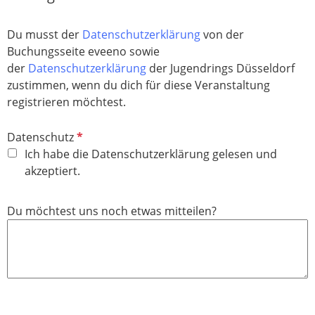
Du musst der
Datenschutzerklärung
von der
Buchungsseite eveeno sowie
der
Datenschutzerklärung
der Jugendrings Düsseldorf
zustimmen, wenn du dich für diese Veranstaltung
registrieren möchtest.
P
Datenschutz
f
Ich habe die Datenschutzerklärung gelesen und
l
akzeptiert.
i
c
Du möchtest uns noch etwas mitteilen?
h
t
f
e
l
d