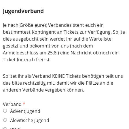
c
e
h
Jugendverband
l
t
d
f
Je nach Größe eures Verbandes steht euch ein
e
bestimmtest Kontingent an Tickets zur Verfügung. Sollte
l
dies ausgebucht sein werdet ihr auf die Warteliste
d
gesetzt und bekommt von uns (nach dem
Anmeldeschluss am 25.8.) eine Nachricht ob noch ein
Ticket für euch frei ist.
Solltet ihr als Verband KEINE Tickets benötigen teilt uns
das bitte rechtzeitig mit, damit wir die Plätze an die
anderen Verbände vergeben können.
P
Verband
f
Adventjugend
l
Alevitische Jugend
i