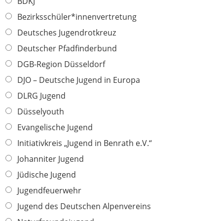
BDKJ
c
h
Bezirksschüler*innenvertretung
t
Deutsches Jugendrotkreuz
f
Deutscher Pfadfinderbund
e
l
DGB-Region Düsseldorf
d
DJO – Deutsche Jugend in Europa
DLRG Jugend
Düsselyouth
Evangelische Jugend
Initiativkreis „Jugend in Benrath e.V.“
Johanniter Jugend
Jüdische Jugend
Jugendfeuerwehr
Jugend des Deutschen Alpenvereins