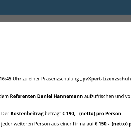
:00 bis 16:45
 16:45 Uhr
​​​zu einer Präsenzschulung
„pvXpert
-Lizenzschul
t dem
Referenten Daniel Hannemann
aufzufrischen und v
! Der
Kostenbeitrag
beträgt
€ 190,- (netto) pro Person
.
 jeder weiteren Person aus einer Firma auf
€
150,- (netto) 