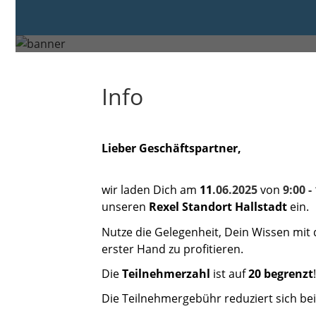
Mittwoch, 11. Jun. 2025 von 09
Hallstadt
Info
Lieber Geschäftspartner,
wir laden Dich
am
11
.06.2025
von
9:00 -
unseren
Rexel Standort Hallstadt
ein.
Nutze die Gelegenheit, Dein Wissen mi
erster Hand zu profitieren.
Die
Teilnehmerzahl
ist auf
​​2
0 begrenzt
Die Teilnehmergebühr reduziert sich bei