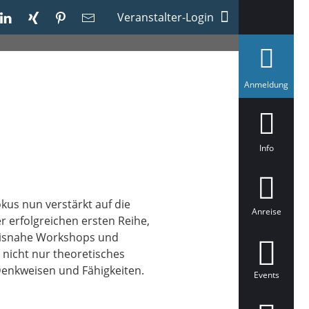
Veranstalter-Login
a
Anmeldung
u
s
g
e
w
ä
Info
h
l
t
kus nun verstärkt auf die
Anreise
 erfolgreichen ersten Reihe,
axisnahe Workshops und
nicht nur theoretisches
enkweisen und Fähigkeiten.
Events