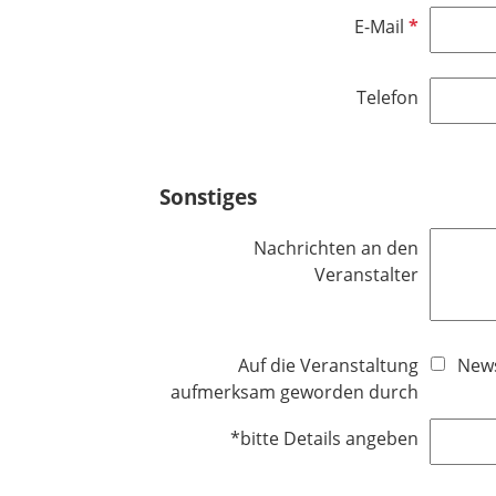
d
P
E-Mail
f
l
Telefon
i
c
h
t
Sonstiges
f
e
Nachrichten an den
l
Veranstalter
d
Auf die Veranstaltung
News
aufmerksam geworden durch
*bitte Details angeben