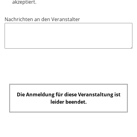
l
akzeptiert.
i
c
Nachrichten an den Veranstalter
h
t
f
e
l
d
Die Anmeldung für diese Veranstaltung ist
leider beendet.