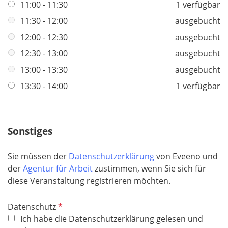
f
11:00 - 11:30
1 verfügbar
l
11:30 - 12:00
ausgebucht
i
12:00 - 12:30
ausgebucht
c
h
12:30 - 13:00
ausgebucht
t
13:00 - 13:30
ausgebucht
f
13:30 - 14:00
1 verfügbar
e
l
d
Sonstiges
Sie müssen der
Datenschutzerklärung
von Eveeno und
der
Agentur für Arbeit
zustimmen, wenn Sie sich für
diese Veranstaltung registrieren möchten.
P
Datenschutz
f
Ich habe die Datenschutzerklärung gelesen und