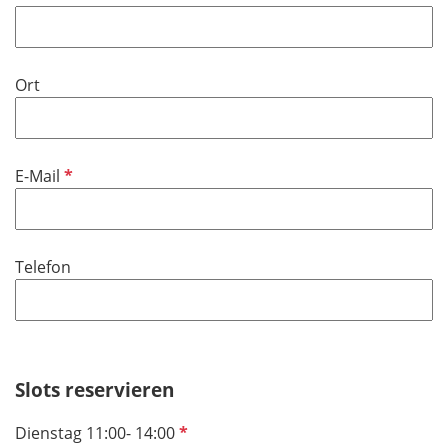
Ort
P
E-Mail
f
l
i
Telefon
c
h
t
f
e
Slots reservieren
l
d
P
Dienstag 11:00- 14:00