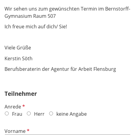
Wir sehen uns zum gewünschten Termin im Bernstorff-
Gymnasium Raum 507
Ich freue mich auf dich/ Sie!
Viele Grüße
Kerstin Söth
Berufsberaterin der Agentur für Arbeit Flensburg
Teilnehmer
P
Anrede
f
Frau
Herr
keine Angabe
l
i
P
Vorname