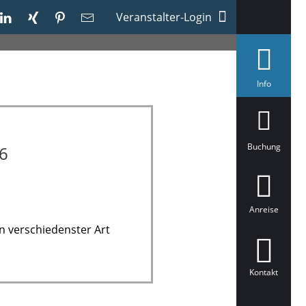
Veranstalter-Login
a
Info
u
s
g
e
w
ä
Buchung
6
h
l
t
Anreise
n verschiedenster Art
Kontakt