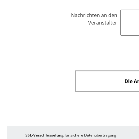
f
l
Nachrichten an den
i
Veranstalter
c
h
t
f
e
l
d
Die A
SSL-Verschlüsselung
für sichere Datenübertragung.