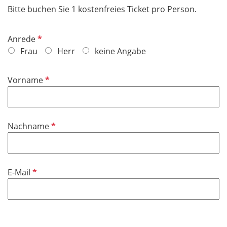
Bitte buchen Sie 1 kostenfreies Ticket pro Person.
P
Anrede
f
Frau
Herr
keine Angabe
l
i
P
Vorname
c
f
h
l
t
i
f
P
Nachname
c
e
f
h
l
l
t
d
i
f
P
E-Mail
c
e
f
h
l
l
t
d
i
f
c
e