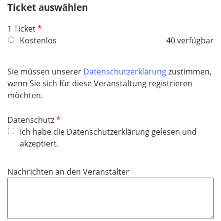
h
Ticket auswählen
l
t
d
P
1 Ticket
f
f
Kostenlos
40 verfügbar
e
l
l
i
d
Sie müssen unserer
Datenschutzerklärung
zustimmen,
c
wenn Sie sich für diese Veranstaltung registrieren
h
möchten.
t
f
P
Datenschutz
e
f
Ich habe die Datenschutzerklärung gelesen und
l
l
akzeptiert.
d
i
c
Nachrichten an den Veranstalter
h
t
f
e