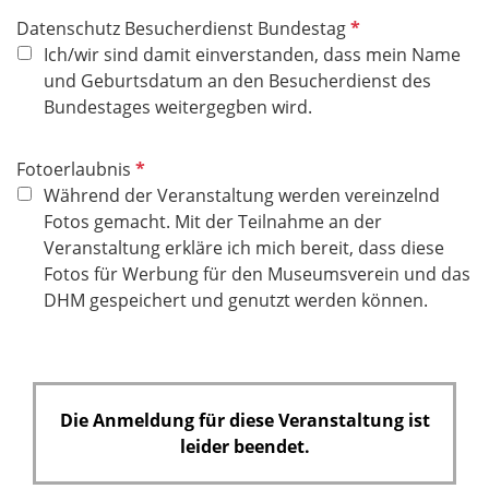
l
h
P
Datenschutz Besucherdienst Bundestag
d
t
f
Ich/wir sind damit einverstanden, dass mein Name
f
l
und Geburtsdatum an den Besucherdienst des
e
i
Bundestages weitergegben wird.
l
c
d
h
P
Fotoerlaubnis
t
f
Während der Veranstaltung werden vereinzelnd
f
l
Fotos gemacht. Mit der Teilnahme an der
e
i
Veranstaltung erkläre ich mich bereit, dass diese
l
c
Fotos für Werbung für den Museumsverein und das
d
h
DHM gespeichert und genutzt werden können.
t
f
e
l
Die Anmeldung für diese Veranstaltung ist
d
leider beendet.