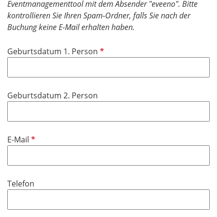
Eventmanagementtool mit dem Absender "eveeno". Bitte
kontrollieren Sie Ihren Spam-Ordner, falls Sie nach der
Buchung keine E-Mail erhalten haben.
P
Geburtsdatum 1. Person
f
l
i
Geburtsdatum 2. Person
c
h
t
f
P
E-Mail
e
f
l
l
d
i
Telefon
c
h
t