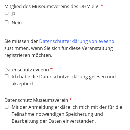
f
P
Mitglied des Museumsvereins des DHM e.V.
e
f
Ja
l
l
Nein
d
i
c
h
Sie müssen der
Datenschutzerklärung von eveeno
t
zustimmen, wenn Sie sich für diese Veranstaltung
f
registrieren möchten.
e
l
P
Datenschutz eveeno
d
f
Ich habe die Datenschutzerklärung gelesen und
l
akzeptiert.
i
c
P
Datenschutz Museumsverein
h
f
Mit der Anmeldung erkläre ich mich mit der für die
t
l
Teilnahme notwendigen Speicherung und
f
i
Bearbeitung der Daten einverstanden.
e
c