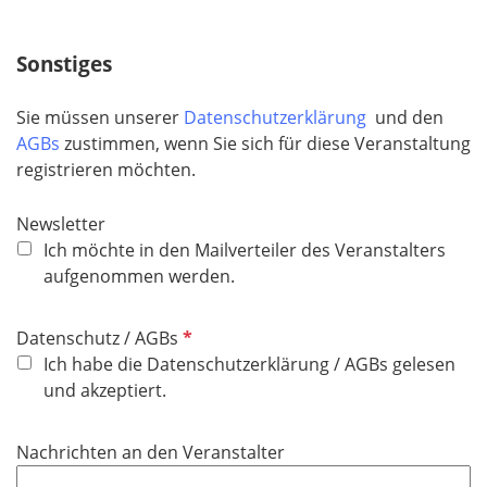
i
c
Sonstiges
h
t
Sie müssen unserer
Datenschutzerklärung
und den
f
AGBs
zustimmen, wenn Sie sich für diese Veranstaltung
e
registrieren möchten.
l
d
Newsletter
Ich möchte in den Mailverteiler des Veranstalters
aufgenommen werden.
P
Datenschutz / AGBs
f
Ich habe die Datenschutzerklärung / AGBs gelesen
l
und akzeptiert.
i
c
Nachrichten an den Veranstalter
h