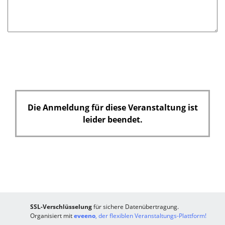
t
f
e
l
d
Die Anmeldung für diese Veranstaltung ist
leider beendet.
SSL-Verschlüsselung
für sichere Datenübertragung.
Organisiert mit
eveeno
, der flexiblen Veranstaltungs-Plattform!